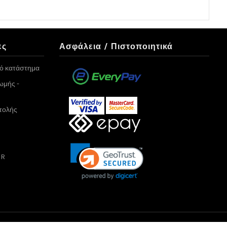
ες
Ασφάλεια / Πιστοποιητικά
κό κατάστημα
ωμής -
τολής
PR