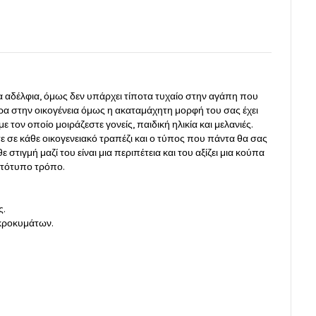
αία αδέλφια, όμως δεν υπάρχει τίποτα τυχαίο στην αγάπη που
έρα στην οικογένεια όμως η ακαταμάχητη μορφή του σας έχει
 τον οποίο μοιράζεστε γονείς, παιδική ηλικία και μελανιές.
ε σε κάθε οικογενειακό τραπέζι και ο τύπος που πάντα θα σας
ε στιγμή μαζί του είναι μια περιπέτεια και του αξίζει μια κούπα
ωτότυπο τρόπο.
ς.
ικροκυμάτων.