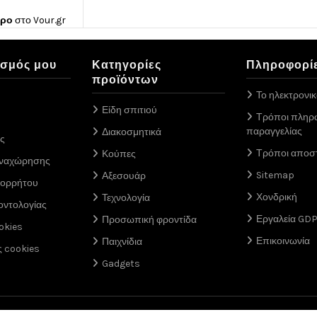
ώρο
στο
Vour.gr
ασμός μου
Κατηγορίες
Πληροφορί
προϊόντων
Το ηλεκτρονι
Είδη σπιτιού
Τρόποι πληρ
παραγγελίας
Διακοσμητικά
ς
Τρόποι αποσ
Κούπες
αναχώρησης
Sitemap
Αξεσουάρ
πορρήτου
Χονδρική
Τεχνολογία
οντολογίας
Εργαλεία GD
Προσωπική φροντίδα
okies
Επικοινωνία
Παιχνίδια
ς cookies
Gadgets