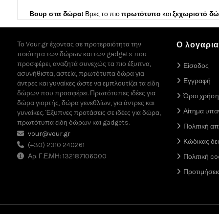
Βουρ στα δώρα!
Βρες το πιο
πρωτότυπο
και
ξεχωριστό δ
Το Vour.gr έχοντας σε προτεραιότητα την
Ο λογαρι
ποιότητα των δώρων και των gadgets που
προσφέρει, αναζητά συνεχώς τα πιο έξυπνα,
Είσοδος
ασυνήθιστα, αστεία, πρωτότυπα δώρα για
Εγγραφή
άντρες και γυναίκες ώστε να εμπλουτίζει τα είδη
δώρων που προσφέρει. Πρωτότυπες ιδέες για
Όροι χρήση
δώρα γιορτής, δώρα γενεθλίων, για άντρες και
Αίτημα υπ
γυναίκες. Έξυπνες προτάσεις σε ιδέες για δώρα,
πρωτότυπα είδη δώρων και gadgets.
Πολιτική α
vour@vour.gr
Κώδικας δε
(+30) 2310 240261
Αρ. Γ.Ε.ΜΗ: 132187106000
Πολιτική co
Προτιμήσει