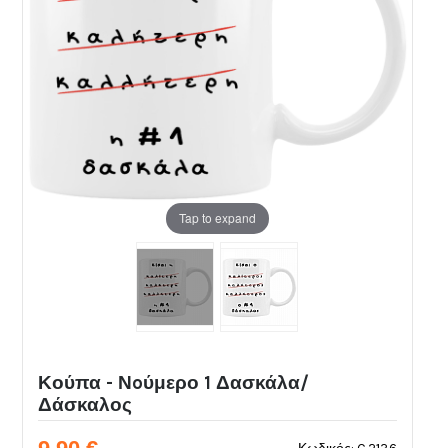
Tap to expand
Κούπα - Νoύμερο 1 Δασκάλα/
Δάσκαλος