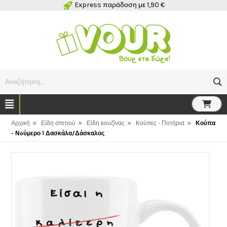
Express παράδοση με 1,90 €
Αναζήτηση...
»
»
»
»
Αρχική
Είδη σπιτιού
Είδη κουζίνας
Κούπες - Ποτήρια
Κούπα
- Νoύμερο 1 Δασκάλα/Δάσκαλος