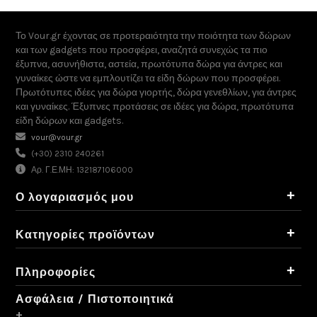
Το Vour.gr έχοντας σε προτεραιότητα την ποιότητα των δώρων
και των gadgets που προσφέρει, αναζητά συνεχώς τα πιο
έξυπνα, ασυνήθιστα, αστεία, πρωτότυπα δώρα για άντρες και
γυναίκες ώστε να εμπλουτίζει τα είδη δώρων που προσφέρει.
Πρωτότυπες ιδέες για δώρα γιορτής, δώρα γενεθλίων, για άντρες
και γυναίκες. Έξυπνες προτάσεις σε ιδέες για δώρα, πρωτότυπα
είδη δώρων και gadgets.
vour@vour.gr
(+30) 2310 240261
Αρ. Γ.Ε.ΜΗ: 132187106000
+
Ο λογαριασμός μου
+
Κατηγορίες προϊόντων
+
Πληροφορίες
Ασφάλεια / Πιστοποιητικά
+