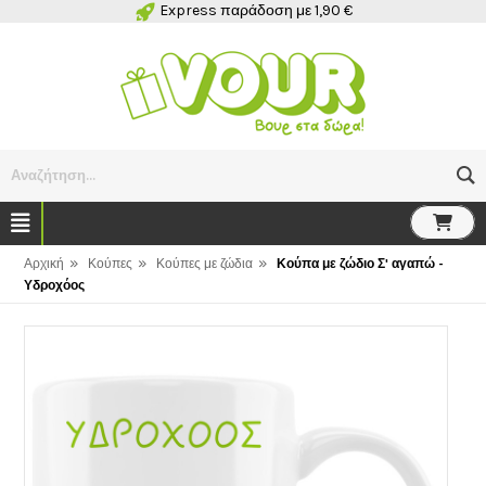
Express παράδοση με 1,90 €
Αναζήτηση...
»
»
»
Αρχική
Κούπες
Κούπες με ζώδια
Κούπα με ζώδιο Σ' αγαπώ -
Υδροχόος