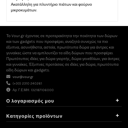
Ακατάλληλη για πλυντήριο πιάτων και φούρνο
μικροκυμάτων.
Το Vour.gr έχοντας σε προτεραιότητα την ποιότητα των δώρων
και των gadgets που προσφέρει, αναζητά συνεχώς τα πιο
έξυπνα, ασυνήθιστα, αστεία, πρωτότυπα δώρα για άντρες και
γυναίκες ώστε να εμπλουτίζει τα είδη δώρων που προσφέρει.
Πρωτότυπες ιδέες για δώρα γιορτής, δώρα γενεθλίων, για άντρες
και γυναίκες. Έξυπνες προτάσεις σε ιδέες για δώρα, πρωτότυπα
είδη δώρων και gadgets.
vour@vour.gr
(+30) 2310 240261
Αρ. Γ.Ε.ΜΗ: 132187106000
+
Ο λογαριασμός μου
+
Κατηγορίες προϊόντων