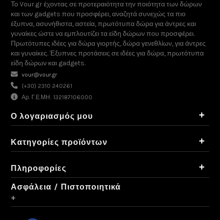
Το Vour.gr έχοντας σε προτεραιότητα την ποιότητα των δώρων
και των gadgets που προσφέρει, αναζητά συνεχώς τα πιο
έξυπνα, ασυνήθιστα, αστεία, πρωτότυπα δώρα για άντρες και
γυναίκες ώστε να εμπλουτίζει τα είδη δώρων που προσφέρει.
Πρωτότυπες ιδέες για δώρα γιορτής, δώρα γενεθλίων, για άντρες
και γυναίκες. Έξυπνες προτάσεις σε ιδέες για δώρα, πρωτότυπα
είδη δώρων και gadgets.
vour@vour.gr
(+30) 2310 240261
Αρ. Γ.Ε.ΜΗ: 132187106000
+
Ο λογαριασμός μου
+
Κατηγορίες προϊόντων
+
Πληροφορίες
Ασφάλεια / Πιστοποιητικά
+