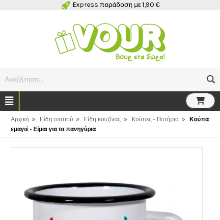
Express παράδοση με 1,90 €
Αναζήτηση...
»
»
»
»
Αρχική
Είδη σπιτιού
Είδη κουζίνας
Κούπες - Ποτήρια
Κούπα
εμαγιέ - Είμαι για τα πανηγύρια