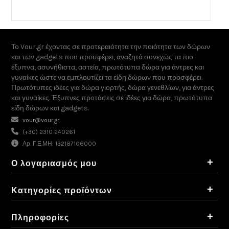
Το Vour.gr έχοντας σε προτεραιότητα την ποιότητα των δώρων
και των gadgets που προσφέρει, αναζητά συνεχώς τα πιο
έξυπνα, ασυνήθιστα, αστεία, πρωτότυπα δώρα για άντρες και
γυναίκες ώστε να εμπλουτίζει τα είδη δώρων που προσφέρει.
Πρωτότυπες ιδέες για δώρα γιορτής, δώρα γενεθλίων, για άντρες
και γυναίκες. Έξυπνες προτάσεις σε ιδέες για δώρα, πρωτότυπα
είδη δώρων και gadgets.
vour@vour.gr
(+30) 2310 240261
Αρ. Γ.Ε.ΜΗ: 132187106000
+
Ο λογαριασμός μου
+
Κατηγορίες προϊόντων
+
Πληροφορίες