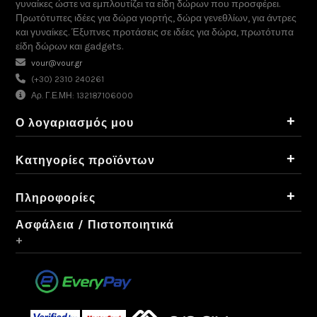
γυναίκες ώστε να εμπλουτίζει τα είδη δώρων που προσφέρει.
Πρωτότυπες ιδέες για δώρα γιορτής, δώρα γενεθλίων, για άντρες
και γυναίκες. Έξυπνες προτάσεις σε ιδέες για δώρα, πρωτότυπα
είδη δώρων και gadgets.
vour@vour.gr
(+30) 2310 240261
Αρ. Γ.Ε.ΜΗ: 132187106000
+
Ο λογαριασμός μου
+
Κατηγορίες προϊόντων
+
Πληροφορίες
Ασφάλεια / Πιστοποιητικά
+