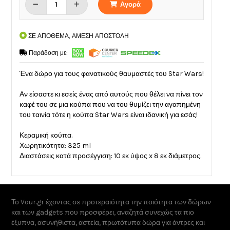
Αγορά
ΣΕ ΑΠΟΘΕΜΑ, ΑΜΕΣΗ ΑΠΟΣΤΟΛΗ
Παράδοση με:
Ένα δώρο για τους φανατικούς θαυμαστές του Star Wars!
Αν είσαστε κι εσείς ένας από αυτούς που θέλει να πίνει τον
καφέ του σε μια κούπα που να του θυμίζει την αγαπημένη
του ταινία τότε η κούπα Star Wars είναι ιδανική για εσάς!
Κεραμική κούπα.
Χωρητικότητα: 325 ml
Διαστάσεις κατά προσέγγιση: 10 εκ ύψος x 8 εκ διάμετρος.
Το Vour.gr έχοντας σε προτεραιότητα την ποιότητα των δώρων
και των gadgets που προσφέρει, αναζητά συνεχώς τα πιο
έξυπνα, ασυνήθιστα, αστεία, πρωτότυπα δώρα για άντρες και