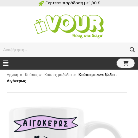
Express παράδοση με 1,90 €
Αναζήτηση...
»
»
»
Αρχική
Κούπες
Κούπες με ζώδια
Κούπα με cute ζώδιο -
Αιγόκερως