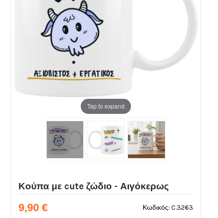
Tap to expand
Κούπα με cute ζώδιο - Αιγόκερως
9,90 €
Κωδικός: C.3263