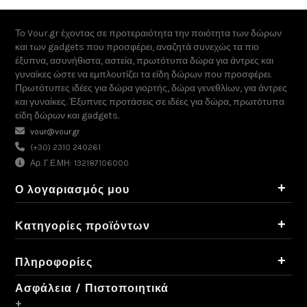
Το Vour.gr έχοντας σε προτεραιότητα την ποιότητα των δώρων
και των gadgets που προσφέρει, αναζητά συνεχώς τα πιο
έξυπνα, ασυνήθιστα, αστεία, πρωτότυπα δώρα για άντρες και
γυναίκες ώστε να εμπλουτίζει τα είδη δώρων που προσφέρει.
Πρωτότυπες ιδέες για δώρα γιορτής, δώρα γενεθλίων, για άντρες
και γυναίκες. Έξυπνες προτάσεις σε ιδέες για δώρα, πρωτότυπα
είδη δώρων και gadgets.
vour@vour.gr
(+30) 2310 240261
Αρ. Γ.Ε.ΜΗ: 132187106000
+
Ο λογαριασμός μου
+
Κατηγορίες προϊόντων
+
Πληροφορίες
Ασφάλεια / Πιστοποιητικά
+