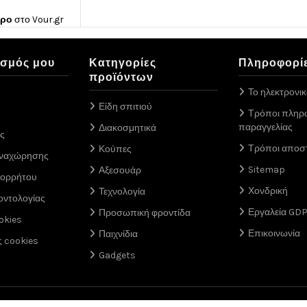
ώρο
στο
Vour.gr
ασμός μου
Κατηγορίες
Πληροφορί
προϊόντων
Το ηλεκτρονι
Είδη σπιτιού
Τρόποι πληρ
παραγγελίας
Διακοσμητικά
ς
Τρόποι αποσ
Κούπες
αναχώρησης
Sitemap
Αξεσουάρ
πορρήτου
Χονδρική
Τεχνολογία
οντολογίας
Εργαλεία GD
Προσωπική φροντίδα
okies
Επικοινωνία
Παιχνίδια
ς cookies
Gadgets