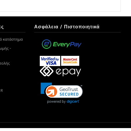
ες
Ασφάλεια / Πιστοποιητικά
κό κατάστημα
ωμής -
τολής
PR