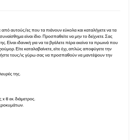
ε από αυτούς/ες που τα πιάνουν εύκολα και καταλήγετε να τα
συναίσθημα είναι ίδιο: Προσπαθείτε να μην το δείχνετε. Σας
 Είναι ιδανική για να τα βγάλετε πέρα εκείνα τα πρωινά που
ιούμορ. Είτε καταλαβαίνετε, είτε όχι, απλώς αποφύγετε την
φήστε τους/ις γύρω σας να προσπαθούν να μαντέψουν την
λευρές της.
x 8 εκ. διάμετρος.
ικροκυμάτων.