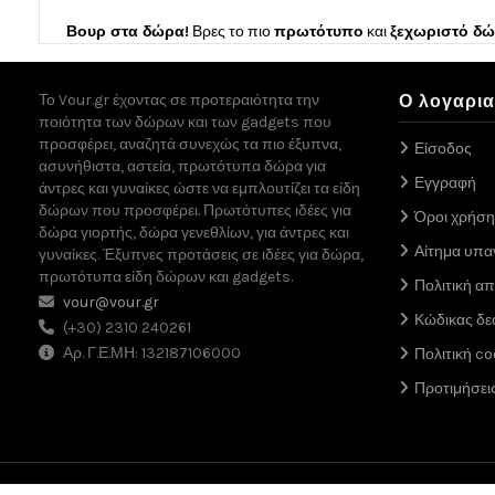
Βουρ στα δώρα!
Βρες το πιο
πρωτότυπο
και
ξεχωριστό δ
Το Vour.gr έχοντας σε προτεραιότητα την
Ο λογαρι
ποιότητα των δώρων και των gadgets που
προσφέρει, αναζητά συνεχώς τα πιο έξυπνα,
Είσοδος
ασυνήθιστα, αστεία, πρωτότυπα δώρα για
Εγγραφή
άντρες και γυναίκες ώστε να εμπλουτίζει τα είδη
δώρων που προσφέρει. Πρωτότυπες ιδέες για
Όροι χρήση
δώρα γιορτής, δώρα γενεθλίων, για άντρες και
Αίτημα υπ
γυναίκες. Έξυπνες προτάσεις σε ιδέες για δώρα,
πρωτότυπα είδη δώρων και gadgets.
Πολιτική α
vour@vour.gr
Κώδικας δε
(+30) 2310 240261
Αρ. Γ.Ε.ΜΗ: 132187106000
Πολιτική co
Προτιμήσει