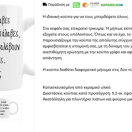
Παράδοση με:
Η ιδανική κούπα για να τους μπερδέψετε όλους.
Στο κεφάλι σας επικρατεί τρικυμία; Ή μήπως είστ
εξηγείτε στους υπόλοιπους; Όπως και να έχει, το 
παρουσιάζουμε την κούπα της απόλυτης σύγχυσης.
αμφισβητείται η υπομονή σας, με τη δύναμη του χ
ανεπιθύμητη ερώτηση με την κούπα γρίφο και α
απάντηση.
Η κούπα διαθέτει διαφορετικό μήνυμα στις δύο π
Κατασκευασμένη από κεραμικό υλικό.
Διαστάσεις κούπας κατά προσέγγιση: 9,5 εκ. ύψος 
Ακατάλληλη για πλυντήριο πιάτων και φούρνο μ