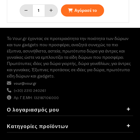
Αγόρασέ το
Το Vour.gr έχοντας σε προτεραιότητα την ποιότητα των δώρων
και των gadgets που προσφέρει, αναζητά συνεχώς τα πιο
έξυπνα, ασυνήθιστα, αστεία, πρωτότυπα δώρα για άντρες και
γυναίκες ώστε να εμπλουτίζει τα είδη δώρων που προσφέρει.
Πρωτότυπες ιδέες για δώρα γιορτής, δώρα γενεθλίων, για άντρες
και γυναίκες. Έξυπνες προτάσεις σε ιδέες για δώρα, πρωτότυπα
είδη δώρων και gadgets.
vour@vour.gr
(+30) 2310 240261
Αρ. Γ.Ε.ΜΗ: 132187106000
+
Ο λογαριασμός μου
+
Κατηγορίες προϊόντων