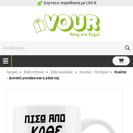
Express παράδοση με 1,90 €
Αναζήτηση...
»
»
»
»
Αρχική
Είδη σπιτιού
Είδη κουζίνας
Κούπες - Ποτήρια
Κούπα
- Δυνατή γυναίκα και η γάτα της