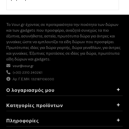
Το Vour.gr έχοντας σε προτεραιότητα την ποιότητα των δώρων
και των gadgets που προσφέρει, αναζητά συνεχώς τα πιο
έξυπνα, ασυνήθιστα, αστεία, πρωτότυπα δώρα για άντρες και
γυναίκες ώστε να εμπλουτίζει τα είδη δώρων που προσφέρει.
Πρωτότυπες ιδέες για δώρα γιορτής, δώρα γενεθλίων, για άντρες
και γυναίκες. Έξυπνες προτάσεις σε ιδέες για δώρα, πρωτότυπα
είδη δώρων και gadgets.
vour@vour.gr
(+30) 2310 240261
Αρ. Γ.Ε.ΜΗ: 132187106000
+
Ο λογαριασμός μου
+
Κατηγορίες προϊόντων
+
Πληροφορίες