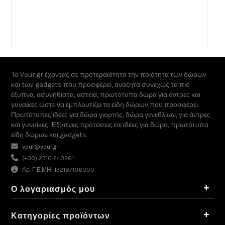
Το Vour.gr έχοντας σε προτεραιότητα την ποιότητα των δώρων
και των gadgets που προσφέρει, αναζητά συνεχώς τα πιο
έξυπνα, ασυνήθιστα, αστεία, πρωτότυπα δώρα για άντρες και
γυναίκες ώστε να εμπλουτίζει τα είδη δώρων που προσφέρει.
Πρωτότυπες ιδέες για δώρα γιορτής, δώρα γενεθλίων, για άντρες
και γυναίκες. Έξυπνες προτάσεις σε ιδέες για δώρα, πρωτότυπα
είδη δώρων και gadgets.
vour@vour.gr
(+30) 2310 240261
Αρ. Γ.Ε.ΜΗ: 132187106000
+
Ο λογαριασμός μου
+
Κατηγορίες προϊόντων