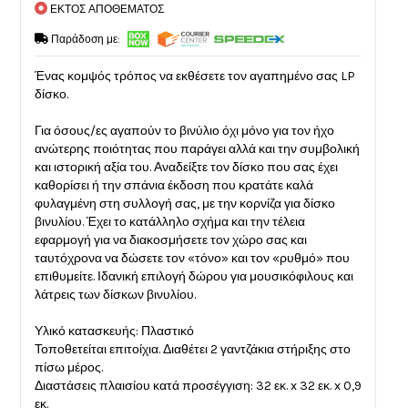
ΕΚΤΟΣ ΑΠΟΘΕΜΑΤΟΣ
Παράδοση με:
Ένας κομψός τρόπος να εκθέσετε τον αγαπημένο σας LP
δίσκο.
Για όσους/ες αγαπούν το βινύλιο όχι μόνο για τον ήχο
ανώτερης ποιότητας που παράγει αλλά και την συμβολική
και ιστορική αξία του. Αναδείξτε τον δίσκο που σας έχει
καθορίσει ή την σπάνια έκδοση που κρατάτε καλά
φυλαγμένη στη συλλογή σας, με την κορνίζα για δίσκο
βινυλίου. Έχει το κατάλληλο σχήμα και την τέλεια
εφαρμογή για να διακοσμήσετε τον χώρο σας και
ταυτόχρονα να δώσετε τον «τόνο» και τον «ρυθμό» που
επιθυμείτε. Ιδανική επιλογή δώρου για μουσικόφιλους και
λάτρεις των δίσκων βινυλίου.
Υλικό κατασκευής: Πλαστικό
Τοποθετείται επιτοίχια. Διαθέτει 2 γαντζάκια στήριξης στο
πίσω μέρος.
Διαστάσεις πλαισίου κατά προσέγγιση: 32 εκ. x 32 εκ. x 0,9
εκ.