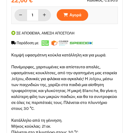
22,00 €
Κωδικός: C.2903
Αγορά
ΣΕ ΑΠΟΘΕΜΑ, ΑΜΕΣΗ ΑΠΟΣΤΟΛΗ
Παράδοση με:
Κομψή υφασμάτινη κούκλα κατάλληλη και για μωρά.
Πανέμορφες, χαριτωμένες και απίστευτα απαλές,
υφασμάτινες κουκλίτσες, από την αγαπημένη μας εταιρεία
Jolijou, ιδανικές για φιλάκια και αγκαλιές! Η Jolijou, μέσω
των παιχνιδιών της, χαρίζει στα παιδιά μια αίσθηση
τρυφερότητας και γλυκύτητας. Η μικρή Blanche, θα γίνει η
καλύτερη φίλη των μικρών παιδιών, και θα τα συντροφεύει
σε όλες τις περιπέτειές τους. Πλένεται στο πλυντήριο
στους 30 °C.
Κατάλληλο από τη γέννηση.
Μήκος κούκλας: 21 εκ.
Πλένεται στο πλυντήριο στους 30 °C.