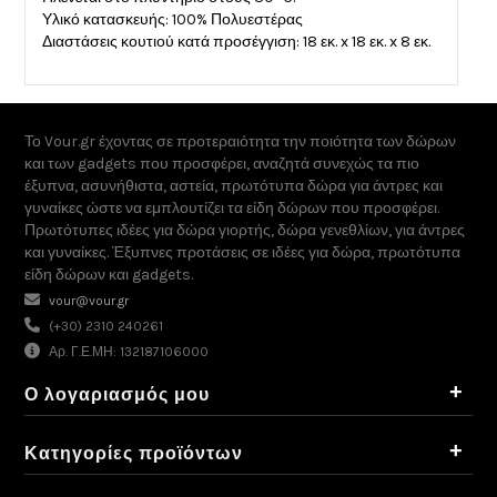
Υλικό κατασκευής: 100% Πολυεστέρας
Διαστάσεις κουτιού κατά προσέγγιση: 18 εκ. x 18 εκ. x 8 εκ.
Το Vour.gr έχοντας σε προτεραιότητα την ποιότητα των δώρων
και των gadgets που προσφέρει, αναζητά συνεχώς τα πιο
έξυπνα, ασυνήθιστα, αστεία, πρωτότυπα δώρα για άντρες και
γυναίκες ώστε να εμπλουτίζει τα είδη δώρων που προσφέρει.
Πρωτότυπες ιδέες για δώρα γιορτής, δώρα γενεθλίων, για άντρες
και γυναίκες. Έξυπνες προτάσεις σε ιδέες για δώρα, πρωτότυπα
είδη δώρων και gadgets.
vour@vour.gr
(+30) 2310 240261
Αρ. Γ.Ε.ΜΗ: 132187106000
+
Ο λογαριασμός μου
+
Κατηγορίες προϊόντων