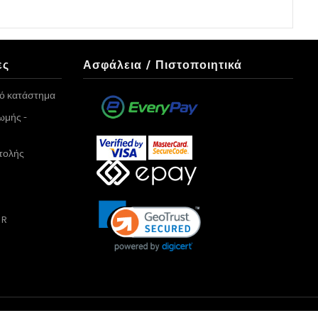
ες
Ασφάλεια / Πιστοποιητικά
κό κατάστημα
ωμής -
τολής
PR