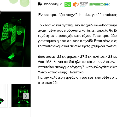
Παράδοση με:
Ένα επιτραπέζιο παιχνίδι basket για δύο παίκτε
Το κλασικό και αγαπημένο παιχνίδι καλαθοσφαίρισ
αγαπημένα σας πρόσωπα και δείτε ποιος/α θα βάλε
ταχύτητας, προσοχής και στόχου. Το επιτραπέζιο 
για ατομικό ή one-on-one παιχνίδι. Επιπλέον, ο
τρίποντα ακόμα και σε συνθήκες χαμηλού φωτισμο
Διαστάσεις: 22 εκ. μήκος x 27,5 εκ. πλάτος x 23 ε
Ακατάλληλο για παιδιά ηλικίας κάτω των 3 ετών.
Απαιτείται συναρμολόγηση.Συναρμολογείται εύκο
Υλικό κατασκευής: Πλαστικό.
Για την καλύτερη εμφάνιση του εφέ, επιτρέψτε στ
στο σκοτάδι.