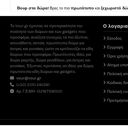
Βουρ στα δώρα!
Βρες το πιο
πρωτότυπο
και
ξεχωριστό δ
Το Vour.gr έχοντας σε προτεραιότητα την
Ο λογαρι
ποιότητα των δώρων και των gadgets που
προσφέρει, αναζητά συνεχώς τα πιο έξυπνα,
Είσοδος
ασυνήθιστα, αστεία, πρωτότυπα δώρα για
Εγγραφή
άντρες και γυναίκες ώστε να εμπλουτίζει τα είδη
δώρων που προσφέρει. Πρωτότυπες ιδέες για
Όροι χρήση
δώρα γιορτής, δώρα γενεθλίων, για άντρες και
Αίτημα υπ
γυναίκες. Έξυπνες προτάσεις σε ιδέες για δώρα,
πρωτότυπα είδη δώρων και gadgets.
Πολιτική α
vour@vour.gr
Κώδικας δε
(+30) 2310 240261
Αρ. Γ.Ε.ΜΗ: 132187106000
Πολιτική co
Προτιμήσει