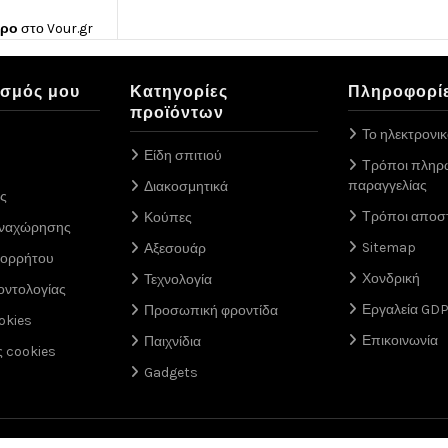
ώρο
στο
Vour.gr
ασμός μου
Κατηγορίες
Πληροφορί
προϊόντων
Το ηλεκτρονι
Είδη σπιτιού
Τρόποι πληρ
παραγγελίας
Διακοσμητικά
ς
Τρόποι αποσ
Κούπες
αναχώρησης
Sitemap
Αξεσουάρ
πορρήτου
Χονδρική
Τεχνολογία
οντολογίας
Εργαλεία GD
Προσωπική φροντίδα
okies
Επικοινωνία
Παιχνίδια
ς cookies
Gadgets