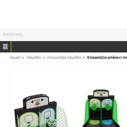
Αναζήτηση...
»
»
»
Αρχική
Παιχνίδια
Επιτραπέζια παιχνίδια
Επιτραπέζιο μπάσκετ που