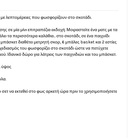
ς με λεπτομέρειες που φωσφορίζουν στο σκοτάδι.
ης σε μία μίνι επιτραπέζια εκδοχή. Μοιραστείτε ένα ματς με τα
ι τα περισσότερα καλάθια... στο σκοτάδι, σε ένα παιχνίδι
μπάσκετ διαθέτει μετρητή σκορ, 6 μπάλες basket και 2 εστίες
 σχεδιασμός του φωσφορίζει στο σκοτάδι ώστε να πετύχετε
ύ. Ιδανικό δώρο για λάτρεις των παιχνιδιών και του μπάσκετ.
κ. ύψος
λα.
ο σετ να εκτεθεί στο φως αρκετή ώρα πριν το χρησιμοποιήσετε