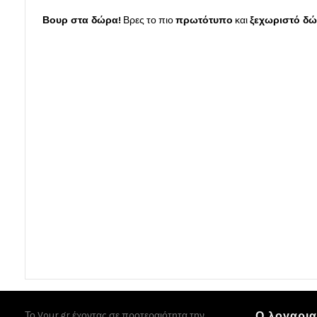
Βουρ στα δώρα!
Βρες το πιο
πρωτότυπο
και
ξεχωριστό δ
Το Vour.gr έχοντας σε προτεραιότητα την
Ο λογαρι