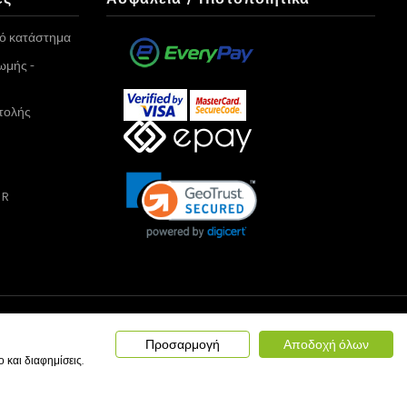
κό κατάστημα
ωμής -
τολής
PR
Προσαρμογή
Αποδοχή όλων
και διαφημίσεις.