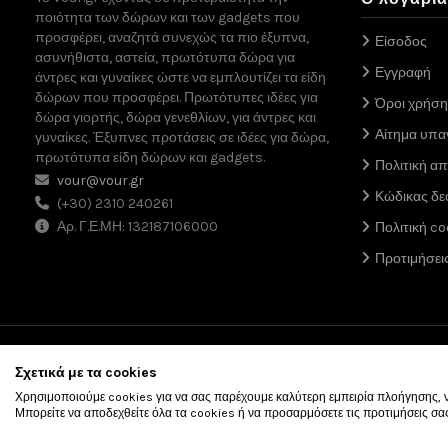
ποιότητα των δώρων και των gadgets που
προσφέρει, αναζητά συνεχώς τα πιο έξυπνα,
Είσοδος
ασυνήθιστα, αστεία, πρωτότυπα δώρα για
Εγγραφή
άντρες και γυναίκες ώστε να εμπλουτίζει τα είδη
δώρων που προσφέρει. Πρωτότυπες ιδέες για
Όροι χρήση
δώρα γιορτής, δώρα γενεθλίων, για άντρες και
Αίτημα υπ
γυναίκες. Έξυπνες προτάσεις σε ιδέες για δώρα,
πρωτότυπα είδη δώρων και gadgets.
Πολιτική α
vour@vour.gr
Κώδικας δε
(+30) 2310 240261
Αρ. Γ.Ε.ΜΗ: 132187106000
Πολιτική co
Προτιμήσει
Σχετικά με τα cookies
Χρησιμοποιούμε cookies για να σας παρέχουμε καλύτερη εμπειρία πλοήγησης, να
Μπορείτε να αποδεχθείτε όλα τα cookies ή να προσαρμόσετε τις προτιμήσεις σα