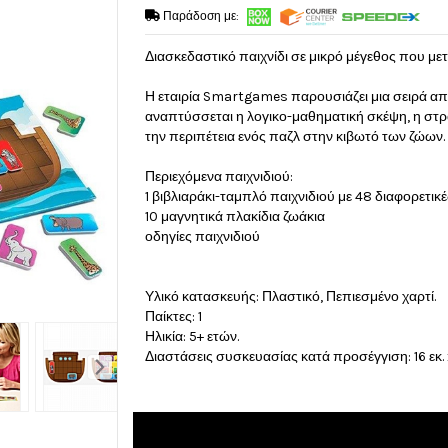
Παράδοση με:
Διασκεδαστικό παιχνίδι σε μικρό μέγεθος που με
Η εταιρία Smartgames παρουσιάζει μια σειρά από
αναπτύσσεται η λογικο-μαθηματική σκέψη, η στρα
την περιπέτεια ενός παζλ στην κιβωτό των ζώων.
Περιεχόμενα παιχνιδιού:
1 βιβλιαράκι-ταμπλό παιχνιδιού με 48 διαφορετικ
10 μαγνητικά πλακίδια ζωάκια
οδηγίες παιχνιδιού
Υλικό κατασκευής: Πλαστικό, Πεπιεσμένο χαρτί.
Παίκτες: 1
Ηλικία: 5+ ετών.
Διαστάσεις συσκευασίας κατά προσέγγιση: 16 εκ. x 2