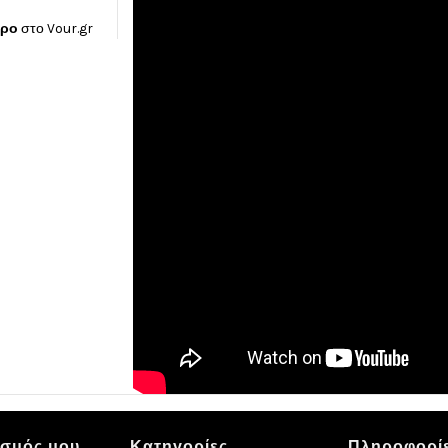
ώρο
στο
Vour.gr
ασμός μου
Κατηγορίες
Πληροφορί