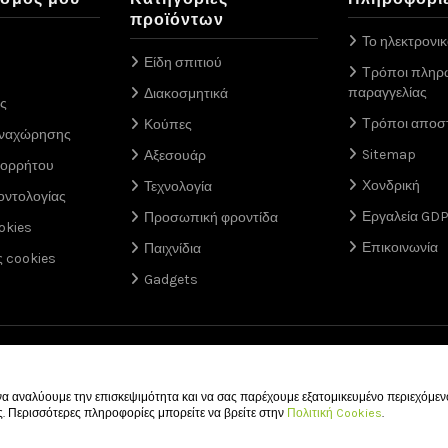
προϊόντων
Το ηλεκτρονι
Είδη σπιτιού
Τρόποι πληρ
παραγγελίας
Διακοσμητικά
ς
Τρόποι αποσ
Κούπες
αναχώρησης
Sitemap
Αξεσουάρ
πορρήτου
Χονδρική
Τεχνολογία
οντολογίας
Εργαλεία GD
Προσωπική φροντίδα
okies
Επικοινωνία
Παιχνίδια
ς cookies
Gadgets
 αναλύουμε την επισκεψιμότητα και να σας παρέχουμε εξατομικευμένο περιεχόμενο 
ς. Περισσότερες πληροφορίες μπορείτε να βρείτε στην
Πολιτική Cookies
.
© 2011 - 2026 vour.gr All rights reserved