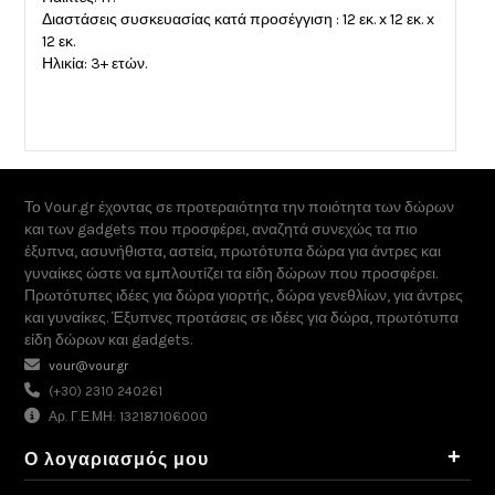
Διαστάσεις συσκευασίας κατά προσέγγιση : 12 εκ. x 12 εκ. x
12 εκ.
Ηλικία: 3+ ετών.
Το Vour.gr έχοντας σε προτεραιότητα την ποιότητα των δώρων
και των gadgets που προσφέρει, αναζητά συνεχώς τα πιο
έξυπνα, ασυνήθιστα, αστεία, πρωτότυπα δώρα για άντρες και
γυναίκες ώστε να εμπλουτίζει τα είδη δώρων που προσφέρει.
Πρωτότυπες ιδέες για δώρα γιορτής, δώρα γενεθλίων, για άντρες
και γυναίκες. Έξυπνες προτάσεις σε ιδέες για δώρα, πρωτότυπα
είδη δώρων και gadgets.
vour@vour.gr
(+30) 2310 240261
Αρ. Γ.Ε.ΜΗ: 132187106000
+
Ο λογαριασμός μου