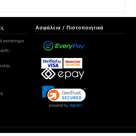
ες
Ασφάλεια / Πιστοποιητικά
κό κατάστημα
ωμής -
τολής
PR