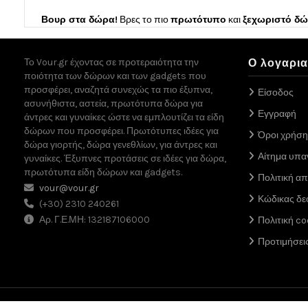
Βουρ στα δώρα!
Βρες το πιο
πρωτότυπο
και
ξεχωριστό δ
Το Vour.gr έχοντας σε προτεραιότητα την
Ο λογαρι
ποιότητα των δώρων και των gadgets που
προσφέρει, αναζητά συνεχώς τα πιο έξυπνα,
Είσοδος
ασυνήθιστα, αστεία, πρωτότυπα δώρα για
Εγγραφή
άντρες και γυναίκες ώστε να εμπλουτίζει τα είδη
δώρων που προσφέρει. Πρωτότυπες ιδέες για
Όροι χρήση
δώρα γιορτής, δώρα γενεθλίων, για άντρες και
Αίτημα υπ
γυναίκες. Έξυπνες προτάσεις σε ιδέες για δώρα,
πρωτότυπα είδη δώρων και gadgets.
Πολιτική α
vour@vour.gr
Κώδικας δε
(+30) 2310 240261
Αρ. Γ.Ε.ΜΗ: 132187106000
Πολιτική co
Προτιμήσει