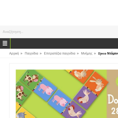
Αναζήτηση...
»
»
»
»
Αρχική
Παιχνίδια
Επιτραπέζια παιχνίδια
Μνήμης
Djeco Ντόμιν