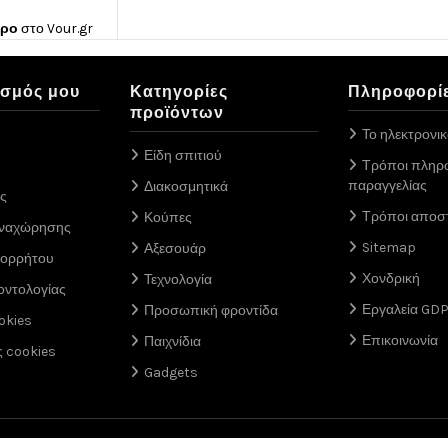
ώρο
στο
Vour.gr
ασμός μου
Κατηγορίες
Πληροφορί
προϊόντων
Το ηλεκτρονι
Είδη σπιτιού
Τρόποι πληρ
παραγγελίας
Διακοσμητικά
ς
Τρόποι αποσ
Κούπες
αναχώρησης
Sitemap
Αξεσουάρ
πορρήτου
Χονδρική
Τεχνολογία
οντολογίας
Εργαλεία GD
Προσωπική φροντίδα
okies
Επικοινωνία
Παιχνίδια
ς cookies
Gadgets