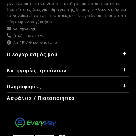
γυναίκες ώστε να εμπλουτίζει τα είδη δώρων που προσφέρει.
Πρωτότυπες ιδέες για δώρα γιορτής, δώρα γενεθλίων, για άντρες
και γυναίκες. Έξυπνες προτάσεις σε ιδέες για δώρα, πρωτότυπα
είδη δώρων και gadgets.
vour@vour.gr
(+30) 2310 240261
Αρ. Γ.Ε.ΜΗ: 132187106000
+
Ο λογαριασμός μου
+
Κατηγορίες προϊόντων
+
Πληροφορίες
Ασφάλεια / Πιστοποιητικά
+