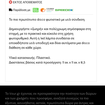
ΕΚΤΟΣ ΑΠΟΘΕΜΑΤΟΣ
Παράδοση με:
Το πιο πρωτότυπο disco φωτιστικό με usb σύνδεση.
Δημιουργήστε «ζωηρή» και πολύχρωμη ατμόσφαιρα στη
στιγμή, με το πρακτικό και εύκολο στη χρήση
φωτορυθμικό. Αυτή η led λάμπα συνδέεται σε
οποιαδήποτε usb υποδοχή και δίνει αυτόματα μια disco
διάθεση σε κάθε χώρο.
Υλικό κατασκευής: Πλαστικό.
Διαστάσεις βάσεις κατά προσέγγιση: 11 εκ. x 11 εκ. x 8,5
Το Vour.gr έχοντας σε προτεραιότητα την ποιότητα των δώρων
και των gadgets που προσφέρει, αναζητά συνεχώς τα πιο
έξυπνα, ασυνήθιστα, αστεία, πρωτότυπα δώρα για άντρες και