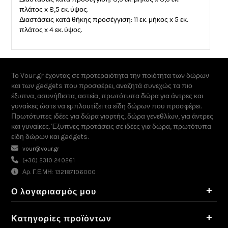
πλάτος x 8,5 εκ. ύψος.
Διαστάσεις κατά θήκης προσέγγιση: 11 εκ. μήκος x 5 εκ.
πλάτος x 4 εκ. ύψος.
Το Vour.gr έχοντας σε προτεραιότητα την ποιότητα των δώρων
και των gadgets που προσφέρει, αναζητά συνεχώς τα πιο
έξυπνα, ασυνήθιστα, αστεία, πρωτότυπα δώρα για άντρες και
γυναίκες ώστε να εμπλουτίζει τα είδη δώρων που προσφέρει.
Πρωτότυπες ιδέες για δώρα γιορτής, δώρα γενεθλίων, για άντρες
και γυναίκες. Έξυπνες προτάσεις σε ιδέες για δώρα, πρωτότυπα
είδη δώρων και gadgets.
vour@vour.gr
(+30) 2310 240261
Αρ. Γ.Ε.ΜΗ: 132187106000
+
Ο λογαριασμός μου
+
Κατηγορίες προϊόντων