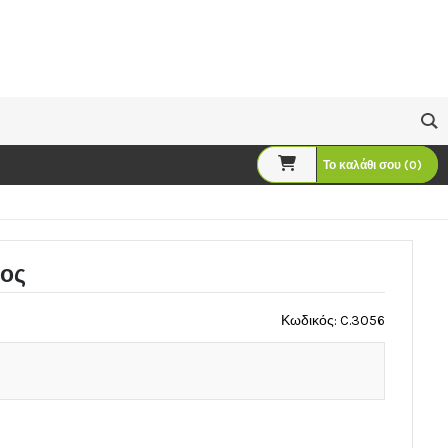
Το καλάθι σου (0)
όος
Κωδικός: C.3056