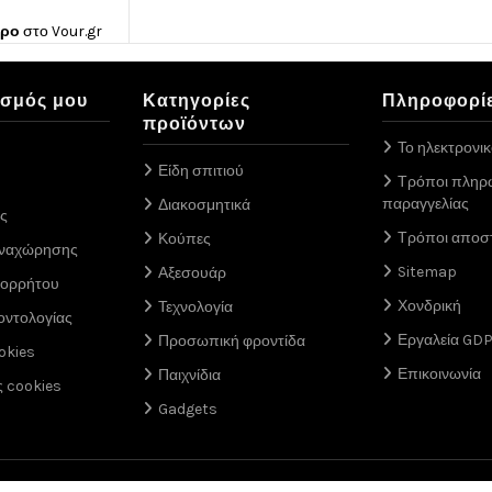
ώρο
στο
Vour.gr
ασμός μου
Κατηγορίες
Πληροφορί
προϊόντων
Το ηλεκτρονι
Είδη σπιτιού
Τρόποι πληρ
παραγγελίας
Διακοσμητικά
ς
Τρόποι αποσ
Κούπες
αναχώρησης
Sitemap
Αξεσουάρ
πορρήτου
Χονδρική
Τεχνολογία
οντολογίας
Εργαλεία GD
Προσωπική φροντίδα
okies
Επικοινωνία
Παιχνίδια
ς cookies
Gadgets