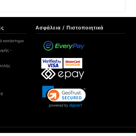
ες
Ασφάλεια / Πιστοποιητικά
κό κατάστημα
ωμής -
τολής
PR