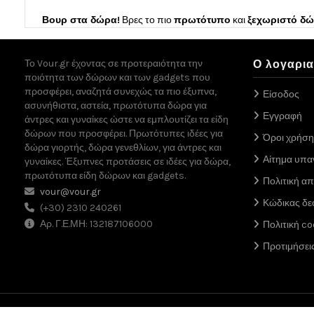
Βουρ στα δώρα!
Βρες το πιο
πρωτότυπο
και
ξεχωριστό δ
Το Vour.gr έχοντας σε προτεραιότητα την
Ο λογαρι
ποιότητα των δώρων και των gadgets που
προσφέρει, αναζητά συνεχώς τα πιο έξυπνα,
Είσοδος
ασυνήθιστα, αστεία, πρωτότυπα δώρα για
Εγγραφή
άντρες και γυναίκες ώστε να εμπλουτίζει τα είδη
δώρων που προσφέρει. Πρωτότυπες ιδέες για
Όροι χρήση
δώρα γιορτής, δώρα γενεθλίων, για άντρες και
Αίτημα υπ
γυναίκες. Έξυπνες προτάσεις σε ιδέες για δώρα,
πρωτότυπα είδη δώρων και gadgets.
Πολιτική α
vour@vour.gr
Κώδικας δε
(+30) 2310 240261
Αρ. Γ.Ε.ΜΗ: 132187106000
Πολιτική co
Προτιμήσει