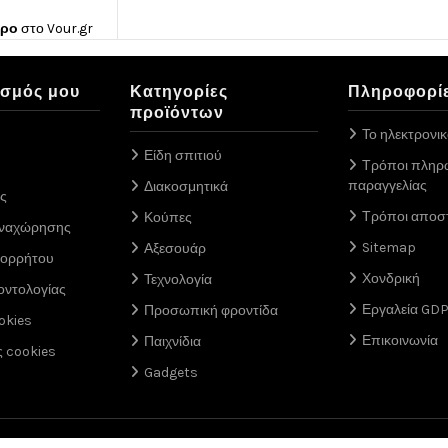
ώρο
στο
Vour.gr
ασμός μου
Κατηγορίες
Πληροφορί
προϊόντων
Το ηλεκτρονι
Είδη σπιτιού
Τρόποι πληρ
παραγγελίας
Διακοσμητικά
ς
Τρόποι αποσ
Κούπες
αναχώρησης
Sitemap
Αξεσουάρ
πορρήτου
Χονδρική
Τεχνολογία
οντολογίας
Εργαλεία GD
Προσωπική φροντίδα
okies
Επικοινωνία
Παιχνίδια
ς cookies
Gadgets