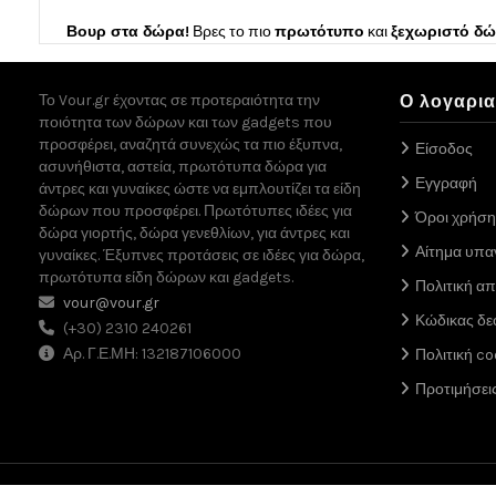
Βουρ στα δώρα!
Βρες το πιο
πρωτότυπο
και
ξεχωριστό δ
Το Vour.gr έχοντας σε προτεραιότητα την
Ο λογαρι
ποιότητα των δώρων και των gadgets που
προσφέρει, αναζητά συνεχώς τα πιο έξυπνα,
Είσοδος
ασυνήθιστα, αστεία, πρωτότυπα δώρα για
Εγγραφή
άντρες και γυναίκες ώστε να εμπλουτίζει τα είδη
δώρων που προσφέρει. Πρωτότυπες ιδέες για
Όροι χρήση
δώρα γιορτής, δώρα γενεθλίων, για άντρες και
Αίτημα υπ
γυναίκες. Έξυπνες προτάσεις σε ιδέες για δώρα,
πρωτότυπα είδη δώρων και gadgets.
Πολιτική α
vour@vour.gr
Κώδικας δε
(+30) 2310 240261
Αρ. Γ.Ε.ΜΗ: 132187106000
Πολιτική co
Προτιμήσει