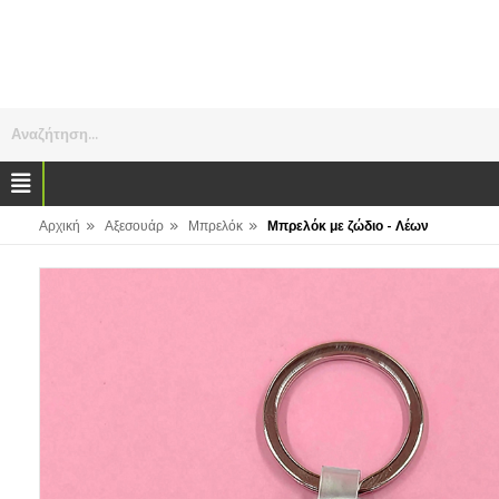
Αναζήτηση...
»
»
»
Αρχική
Αξεσουάρ
Μπρελόκ
Μπρελόκ με ζώδιο - Λέων