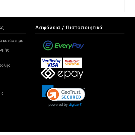
ες
Ασφάλεια / Πιστοποιητικά
κό κατάστημα
ωμής -
τολής
PR