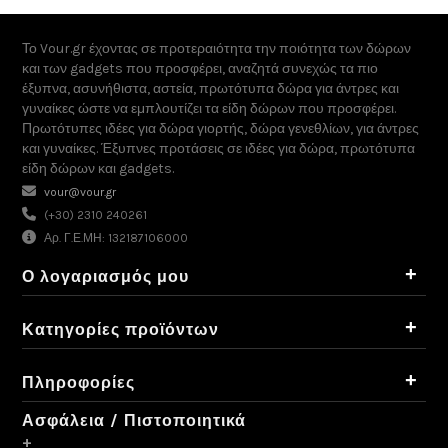
Το Vour.gr έχοντας σε προτεραιότητα την ποιότητα των δώρων
και των gadgets που προσφέρει, αναζητά συνεχώς τα πιο
έξυπνα, ασυνήθιστα, αστεία, πρωτότυπα δώρα για άντρες και
γυναίκες ώστε να εμπλουτίζει τα είδη δώρων που προσφέρει.
Πρωτότυπες ιδέες για δώρα γιορτής, δώρα γενεθλίων, για άντρες
και γυναίκες. Έξυπνες προτάσεις σε ιδέες για δώρα, πρωτότυπα
είδη δώρων και gadgets.
vour@vour.gr
(+30) 2310 240261
Αρ. Γ.Ε.ΜΗ: 132187106000
+
Ο λογαριασμός μου
+
Κατηγορίες προϊόντων
+
Πληροφορίες
Ασφάλεια / Πιστοποιητικά
+