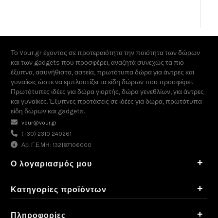
Το Vour.gr έχοντας σε προτεραιότητα την ποιότητα των δώρων
και των gadgets που προσφέρει, αναζητά συνεχώς τα πιο
έξυπνα, ασυνήθιστα, αστεία, πρωτότυπα δώρα για άντρες και
γυναίκες ώστε να εμπλουτίζει τα είδη δώρων που προσφέρει.
Πρωτότυπες ιδέες για δώρα γιορτής, δώρα γενεθλίων, για άντρες
και γυναίκες. Έξυπνες προτάσεις σε ιδέες για δώρα, πρωτότυπα
είδη δώρων και gadgets.
vour@vour.gr
(+30) 2310 240261
Αρ. Γ.Ε.ΜΗ: 132187106000
+
Ο λογαριασμός μου
+
Κατηγορίες προϊόντων
+
Πληροφορίες