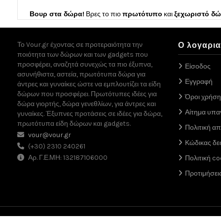
Βουρ στα δώρα!
Βρες το πιο
πρωτότυπο
και
ξεχωριστό δ
Το Vour.gr έχοντας σε προτεραιότητα την
Ο λογαρι
ποιότητα των δώρων και των gadgets που
προσφέρει, αναζητά συνεχώς τα πιο έξυπνα,
Είσοδος
ασυνήθιστα, αστεία, πρωτότυπα δώρα για
Εγγραφή
άντρες και γυναίκες ώστε να εμπλουτίζει τα είδη
δώρων που προσφέρει. Πρωτότυπες ιδέες για
Όροι χρήση
δώρα γιορτής, δώρα γενεθλίων, για άντρες και
Αίτημα υπ
γυναίκες. Έξυπνες προτάσεις σε ιδέες για δώρα,
πρωτότυπα είδη δώρων και gadgets.
Πολιτική α
vour@vour.gr
Κώδικας δε
(+30) 2310 240261
Αρ. Γ.Ε.ΜΗ: 132187106000
Πολιτική co
Προτιμήσει