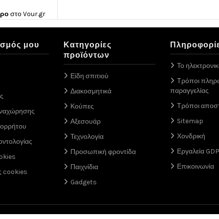
ώρο
στο
Vour.gr
ασμός μου
Κατηγορίες
Πληροφορί
προϊόντων
Το ηλεκτρονι
Είδη σπιτιού
Τρόποι πληρ
παραγγελίας
Διακοσμητικά
ς
Τρόποι αποσ
Κούπες
αναχώρησης
Sitemap
Αξεσουάρ
πορρήτου
Χονδρική
Τεχνολογία
οντολογίας
Εργαλεία GD
Προσωπική φροντίδα
okies
Επικοινωνία
Παιχνίδια
ς cookies
Gadgets