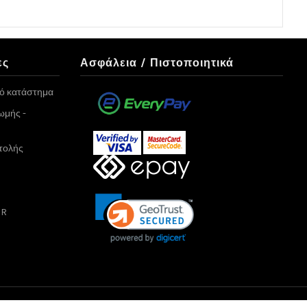
ες
Ασφάλεια / Πιστοποιητικά
κό κατάστημα
ωμής -
τολής
PR