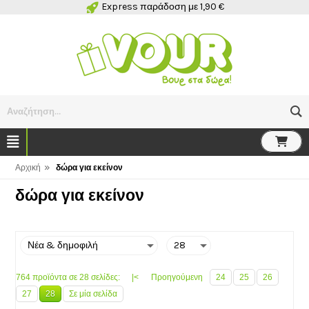
Express παράδοση με 1,90 €
Αναζήτηση...
»
Αρχική
δώρα για εκείνον
δώρα για εκείνον
764 προϊόντα σε 28 σελίδες:
|<
Προηγούμενη
24
25
26
27
28
Σε μία σελίδα