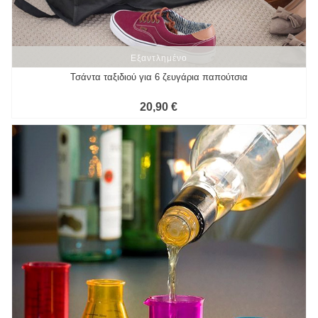
Εξαντλημένο
Εξαντλημένο
Τσάντα ταξιδιού για 6 ζευγάρια παπούτσια
20,90 €