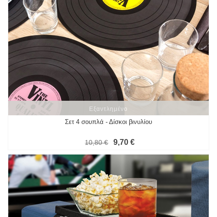
Εξαντλημένο
Εξαντλημένο
Σετ 4 σουπλά - Δίσκοι βινυλίου
9,70 €
10,80 €