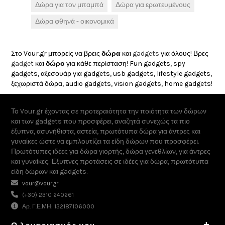
Δώρα για τον μπαμπά
Δώρα για ερωτευμένους
Δώρα φθηνά - οικονομικά
Στο Vour.gr μπορείς να βρεις
δώρα
και
gadgets
για όλους! Βρες
gadget
και
δώρο
για κάθε περίσταση! Fun gadgets, spy
gadgets, αξεσουάρ για gadgets, usb gadgets, lifestyle gadgets,
ξεχωριστά δώρα, audio gadgets, vision gadgets, home gadgets!
Το Vour.gr έχοντας σε προτεραιότητα την ποιότητα των δώρων
και των gadgets που προσφέρει, αναζητά συνεχώς τα πιο
έξυπνα, ασυνήθιστα, αστεία, πρωτότυπα δώρα για άντρες και
γυναίκες ώστε να εμπλουτίζει τα είδη δώρων που προσφέρει.
Πρωτότυπες ιδέες για δώρα γιορτής, δώρα γενεθλίων, για άντρες
και γυναίκες. Έξυπνες προτάσεις σε ιδέες για δώρα, πρωτότυπα
είδη δώρων και gadgets.
vour@vour.gr
(+30) 2310 240261
Αρ. Γ.Ε.ΜΗ: 132187106000
+